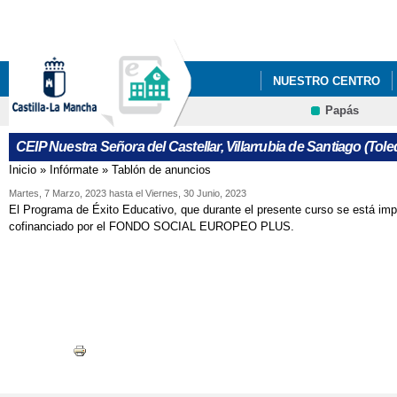
Pa
co
pri
NUESTRO CENTRO
Papás
INFÓRMATE
TABL
CEIP Nuestra Señora del Castellar, Villarrubia de Santiago (Tole
Inicio
»
Infórmate
»
Tablón de anuncios
Se encuentra usted aquí
Martes, 7 Marzo, 2023
hasta el
Viernes, 30 Junio, 2023
El Programa de Éxito Educativo, que durante el presente curso se está imp
cofinanciado por el FONDO SOCIAL EUROPEO PLUS.