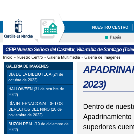
Pa
co
pri
NUESTRO CENTRO
Papás
INFÓRMATE
TABL
CEIP Nuestra Señora del Castellar, Villarrubia de Santiago (Tole
Inicio
»
Nuestro Centro
»
Galería Multimedia
»
Galería de Imágenes
Se encuentra usted aquí
GALERÍA DE IMÁGENES
APADRINAM
DÍA DE LA BIBLIOTECA (24 de
octubre de 2022)
2023)
HALLOWEEN (31 de octubre de
2022)
DÍA INTERNACIONAL DE LOS
Dentro de nuestr
DERECHOS DEL NIÑO (20 de
Apadrinamiento 
noviembre de 2022)
BUZÓN REAL (19 de diciembre de
superiores cuent
2022)