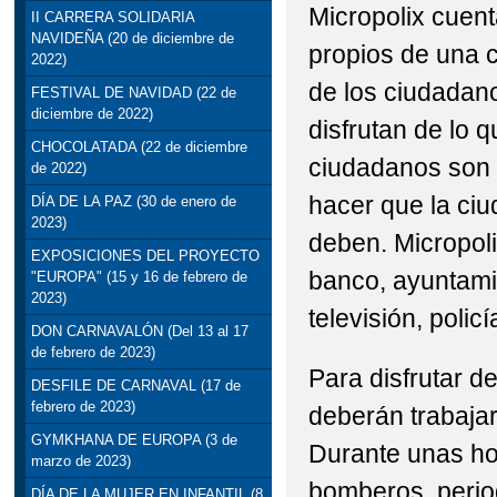
Micropolix cuent
II CARRERA SOLIDARIA
NAVIDEÑA (20 de diciembre de
propios de una c
2022)
de los ciudadano
FESTIVAL DE NAVIDAD (22 de
diciembre de 2022)
disfrutan de lo q
CHOCOLATADA (22 de diciembre
ciudadanos son 
de 2022)
hacer que la ci
DÍA DE LA PAZ (30 de enero de
2023)
deben. Micropolix
EXPOSICIONES DEL PROYECTO
banco, ayuntamie
"EUROPA" (15 y 16 de febrero de
2023)
televisión, policí
DON CARNAVALÓN (Del 13 al 17
de febrero de 2023)
Para disfrutar d
DESFILE DE CARNAVAL (17 de
febrero de 2023)
deberán trabajar
GYMKHANA DE EUROPA (3 de
Durante unas ho
marzo de 2023)
bomberos, period
DÍA DE LA MUJER EN INFANTIL (8