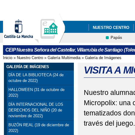
Pa
co
pri
NUESTRO CENTRO
Papás
INFÓRMATE
TABL
CEIP Nuestra Señora del Castellar, Villarrubia de Santiago (Tole
Inicio
»
Nuestro Centro
»
Galería Multimedia
»
Galería de Imágenes
Se encuentra usted aquí
GALERÍA DE IMÁGENES
VISITA A M
DÍA DE LA BIBLIOTECA (24 de
octubre de 2022)
HALLOWEEN (31 de octubre de
Nuestro alumnad
2022)
Micropolix: una
DÍA INTERNACIONAL DE LOS
DERECHOS DEL NIÑO (20 de
tematizados dond
noviembre de 2022)
través del juego.
BUZÓN REAL (19 de diciembre de
2022)